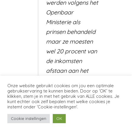
werden volgens het
Openbaar
Ministerie als
prinsen behandeld
maar ze moesten
wel 20 procent van
de inkomsten
afstaan aan het
duo. Volgens het
Onze website gebruikt cookies om jou een optimale
OM willen veel van
gebruikservaring te kunnen bieden. Door op ‘OK’ te
klikken, stem je in met het gebruik van ALLE cookies. Je
de jongens liever
kunt echter ook zelf bepalen met welke cookies je
instemt onder ‘Cookie-instellingen'.
niet praten over
wat er is gebeurd:
Cookie instellingen
OK
zij zien zichzelf niet