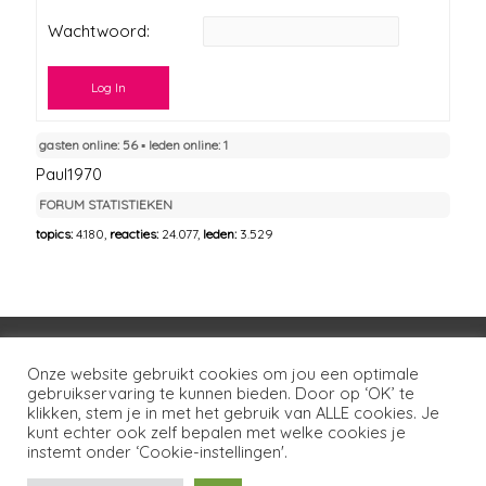
Wachtwoord:
Log In
gasten online: 56 ▪︎ leden online: 1
Paul1970
FORUM STATISTIEKEN
topics:
4.180,
reacties:
24.077,
leden:
3.529
Voorwaarden
Huisregels
Privacybeleid
Onze website gebruikt cookies om jou een optimale
gebruikservaring te kunnen bieden. Door op ‘OK’ te
Disclaimer
Over LSG
Ons netwerk
Contact
klikken, stem je in met het gebruik van ALLE cookies. Je
kunt echter ook zelf bepalen met welke cookies je
Copyright © 2026
Lotgenoten Seksueel Geweld
instemt onder ‘Cookie-instellingen'.