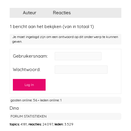
Auteur
Reacties
1 bericht aan het bekijken (van in totaal 1)
Je moet ingelogd zijn om een antwoord op dit onderwerp te kunnen
geven.
Gebruikersnaam:
Wachtwoord:
Log In
gasten online: 56 ▪︎ leden online: 1
Dina
FORUM STATISTIEKEN
topics:
4.181,
reacties:
24.097,
leden:
3.529