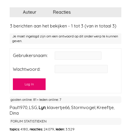
Auteur
Reacties
3 berichten aan het bekijken - 1 tot 3 (van in totaal 3)
Je moet ingelogd zijn om een antwoord op dit onderwerp te kunnen
geven.
Gebruikersnaam:
Wachtwoord:
Log In
gasten online: 81 ▪︎ leden online: 7
Paul1970
LSG
Lyn
klavertje66
Stormvogel
Kreeftje
,
,
,
,
,
,
Dina
FORUM STATISTIEKEN
topics:
4.180,
reacties:
24.079,
leden:
3.529