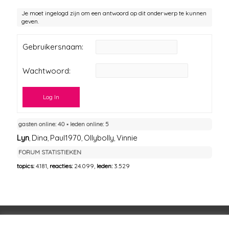
Je moet ingelogd zijn om een antwoord op dit onderwerp te kunnen
geven.
Gebruikersnaam:
Wachtwoord:
Log In
gasten online: 40 ▪︎ leden online: 5
Lyn
Dina
Paul1970
Ollybolly
Vinnie
,
,
,
,
FORUM STATISTIEKEN
topics:
4.181,
reacties:
24.099,
leden:
3.529
Voorwaarden
Huisregels
Privacybeleid