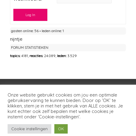
Log In
gasten online: 56 ▪︎ leden online: 1
nijntje
FORUM STATISTIEKEN
topics:
4.181,
reacties:
24.089,
leden:
3.529
Voorwaarden
Huisregels
Privacybeleid
Onze website gebruikt cookies om jou een optimale
gebruikservaring te kunnen bieden. Door op ‘OK’ te
Disclaimer
Over LSG
Ons netwerk
Contact
klikken, stem je in met het gebruik van ALLE cookies. Je
kunt echter ook zelf bepalen met welke cookies je
Copyright © 2026
Lotgenoten Seksueel Geweld
instemt onder ‘Cookie-instellingen'.
Cookie instellingen
OK