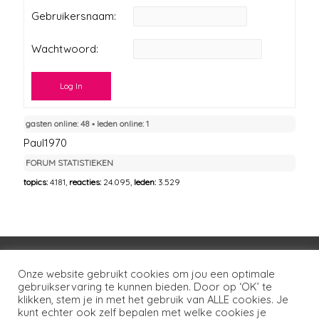
Gebruikersnaam:
Wachtwoord:
Log In
gasten online: 48 ▪︎ leden online: 1
Paul1970
FORUM STATISTIEKEN
topics:
4.181,
reacties:
24.095,
leden:
3.529
Voorwaarden
Huisregels
Privacybeleid
Onze website gebruikt cookies om jou een optimale
gebruikservaring te kunnen bieden. Door op ‘OK’ te
Disclaimer
Over LSG
Ons netwerk
Contact
klikken, stem je in met het gebruik van ALLE cookies. Je
kunt echter ook zelf bepalen met welke cookies je
Copyright © 2026
Lotgenoten Seksueel Geweld