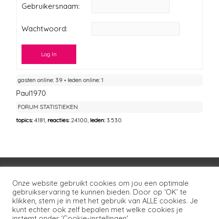
Gebruikersnaam:
Wachtwoord:
Log In
gasten online: 39 ▪︎ leden online: 1
Paul1970
FORUM STATISTIEKEN
topics:
4.181,
reacties:
24.100,
leden:
3.530
Voorwaarden
Huisregels
Privacybeleid
Onze website gebruikt cookies om jou een optimale
gebruikservaring te kunnen bieden. Door op ‘OK’ te
Disclaimer
Over LSG
Ons netwerk
Contact
klikken, stem je in met het gebruik van ALLE cookies. Je
kunt echter ook zelf bepalen met welke cookies je
Copyright © 2026
Lotgenoten Seksueel Geweld
instemt onder ‘Cookie-instellingen'.