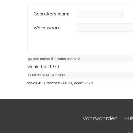
Gebruikersnaam:
Wachtwoord:
gasten online: 51 ▪︎ leden online: 2
Vinnie
Paul1970
,
FORUM STATISTIEKEN
topics:
4.181,
reacties:
24.099,
leden:
3.529
Voorwaarden
Hui