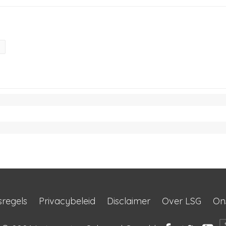
sregels
Privacybeleid
Disclaimer
Over LSG
On