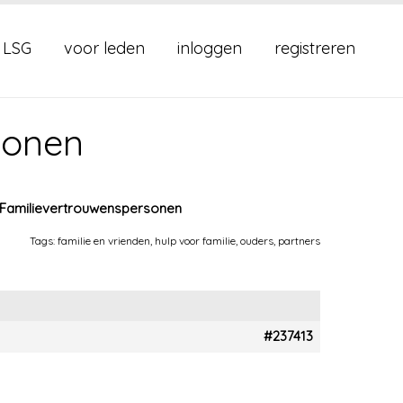
 LSG
voor leden
inloggen
registreren
sonen
g Familievertrouwenspersonen
Tags:
familie en vrienden
,
hulp voor familie
,
ouders
,
partners
#237413