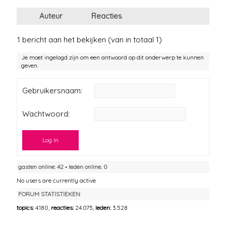
Auteur
Reacties
1 bericht aan het bekijken (van in totaal 1)
Je moet ingelogd zijn om een antwoord op dit onderwerp te kunnen
geven.
Gebruikersnaam:
Wachtwoord:
Log In
gasten online: 42 ▪︎ leden online: 0
No users are currently active
FORUM STATISTIEKEN
topics:
4.180,
reacties:
24.075,
leden:
3.528