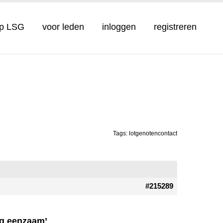
op LSG
voor leden
inloggen
registreren
Tags:
lotgenotencontact
#215289
ng eenzaam’