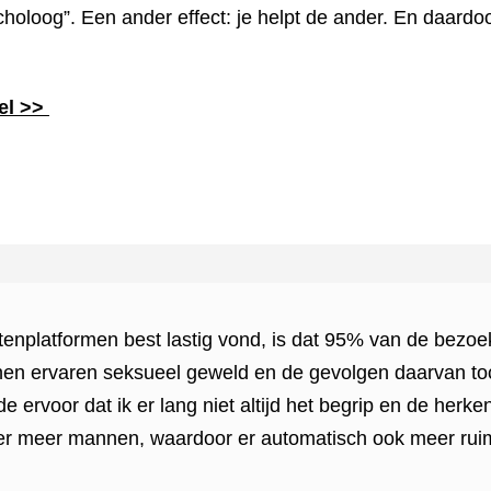
loog”. Een ander effect: je helpt de ander. En daardoor v
kel >>
enplatformen best lastig vond, is dat 95% van de bezoek
n ervaren seksueel geweld en de gevolgen daarvan to
 ervoor dat ik er lang niet altijd het begrip en de herken
ier meer mannen, waardoor er automatisch ook meer rui