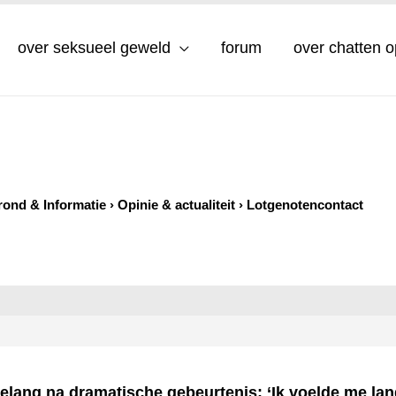
over seksueel geweld
forum
over chatten 
rond & Informatie
›
Opinie & actualiteit
›
Lotgenotencontact
elang na dramatische gebeurtenis: ‘Ik voelde me la