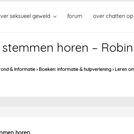
ver seksueel geweld
forum
over chatten op
 stemmen horen – Robin
ond & Informatie
›
Boeken: informatie & hulpverlening
›
Leren o
mmen horen