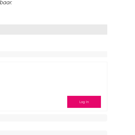
baar.
Log In