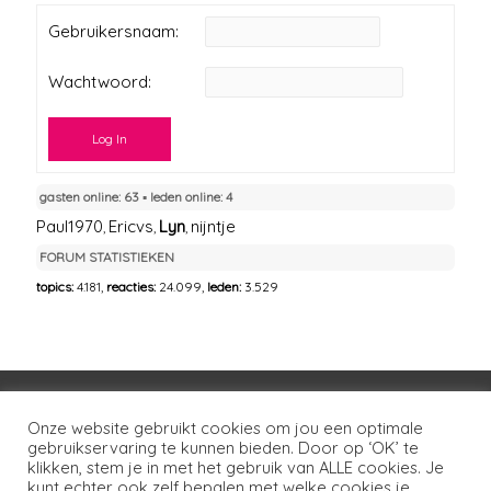
Gebruikersnaam:
Wachtwoord:
Log In
gasten online: 63 ▪︎ leden online: 4
Paul1970
Ericvs
Lyn
nijntje
,
,
,
FORUM STATISTIEKEN
topics:
4.181,
reacties:
24.099,
leden:
3.529
Voorwaarden
Huisregels
Privacybeleid
Onze website gebruikt cookies om jou een optimale
gebruikservaring te kunnen bieden. Door op ‘OK’ te
Disclaimer
Over LSG
Ons netwerk
Contact
klikken, stem je in met het gebruik van ALLE cookies. Je
kunt echter ook zelf bepalen met welke cookies je