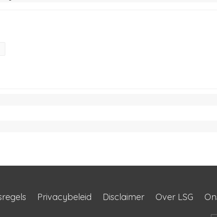
sregels
Privacybeleid
Disclaimer
Over LSG
On