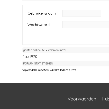
Gebruikersnaam:
Wachtwoord:
gasten online: 68 ▪︎ leden online: 1
Paul1970
FORUM STATISTIEKEN
topics:
4.181,
reacties:
24.089,
leden:
3.529
Voorwaarden
Hui