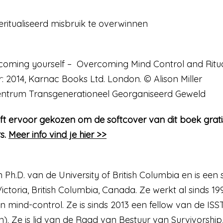
ritualiseerd misbruik te overwinnen
Becoming yourself – Overcoming Mind Control and Ritu
: 2014, Karnac Books Ltd. London. © Alison Miller
centrum Transgenerationeel Georganiseerd Geweld
t ervoor gekozen om de softcover van dit boek grat
rs.
Meer info vind je hier >>
een Ph.D. van de University of British Columbia en is 
 Victoria, British Columbia, Canada. Ze werkt al sind
en mind-control. Ze is sinds 2013 een fellow van de ISS
). Ze is lid van de Raad van Bestuur van Survivorship