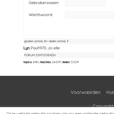
Gebruikersnaam:
Wachtwoord:
gasten online: 61 ▪︎ leden online: 3
Lyn
Paul1970
Jo-elle
,
,
FORUM STATISTIEKEN
topics:
4.181,
reacties:
24.097,
leden:
3.529
Voorwaarden
Hui
Copyrigh
Onze website gebruikt cookies om jou een optimale gebruikse