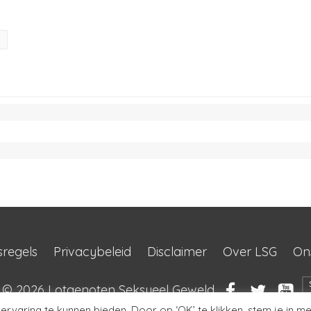
sregels
Privacybeleid
Disclaimer
Over LSG
On
t © 2026
Lotgenoten Seksueel Geweld
rvaring te kunnen bieden. Door op ‘OK’ te klikken, stem je in me