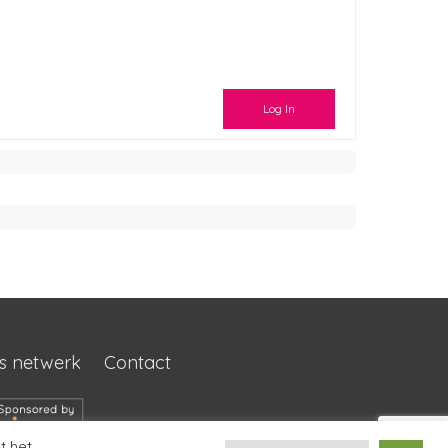
Log In
s netwerk
Contact
t het