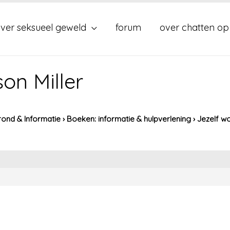
ver seksueel geweld
forum
over chatten op
son Miller
ond & Informatie
›
Boeken: informatie & hulpverlening
›
Jezelf wo