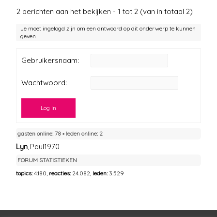
2 berichten aan het bekijken - 1 tot 2 (van in totaal 2)
Je moet ingelogd zijn om een antwoord op dit onderwerp te kunnen
geven.
Gebruikersnaam:
Wachtwoord:
Log In
gasten online: 78 ▪︎ leden online: 2
Lyn
Paul1970
,
FORUM STATISTIEKEN
topics:
4.180,
reacties:
24.082,
leden:
3.529