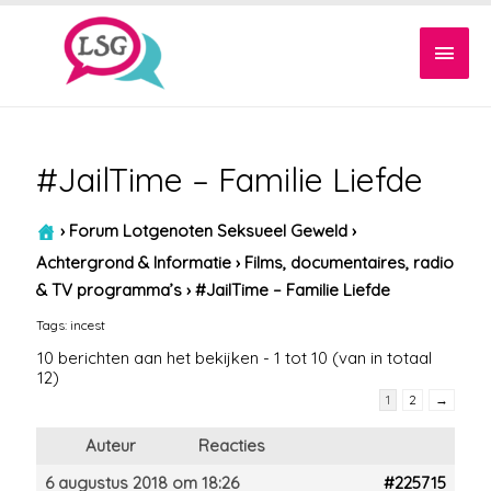
Hoof
#JailTime – Familie Liefde
›
Forum Lotgenoten Seksueel Geweld
›
Achtergrond & Informatie
›
Films, documentaires, radio
& TV programma’s
›
#JailTime – Familie Liefde
Tags:
incest
10 berichten aan het bekijken - 1 tot 10 (van in totaal
12)
1
2
→
Auteur
Reacties
6 augustus 2018 om 18:26
#225715