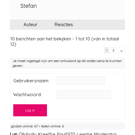
Stefan
Auteur
Reacties
10 berichten aan het bekijken - 1 tot 10 (van in totaal
12)
1
2
→
Je moet ingelogd zijn om een antwoord op dit onderwerp te kunnen
geven.
Gebruikersnaam:
Wachtwoord:
Log In
gasten online: 67 ▪︎ leden online: 6
Lyn
Ollybolly
Kreeftje
Paul1970
Leentje
Moderator
,
,
,
,
,