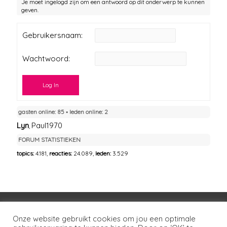
Je moet ingelogd zijn om een antwoord op dit onderwerp te kunnen
geven.
Gebruikersnaam:
Wachtwoord:
Log In
gasten online: 85 ▪︎ leden online: 2
Lyn
Paul1970
,
FORUM STATISTIEKEN
topics:
4.181,
reacties:
24.089,
leden:
3.529
Voorwaarden
Huisregels
Privacybeleid
Onze website gebruikt cookies om jou een optimale