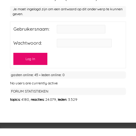
Je moet ingelogd zijn om een antwoord op dit onderwerp te kunnen
geven.
Gebruikersnaam:
Wachtwoord:
Log In
gasten online: 45 ▪︎ leden online: 0
No users are currently active
FORUM STATISTIEKEN
topics:
4.180,
reacties:
24.079,
leden:
3.529
Voorwaarden
Huisregels
Privacybeleid