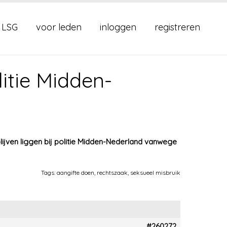
 LSG
voor leden
inloggen
registreren
itie Midden-
jven liggen bij politie Midden-Nederland vanwege
Tags:
aangifte doen
,
rechtszaak
,
seksueel misbruik
#260272