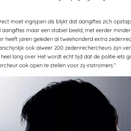
irect moet ingrijpen als blijkt dat aangiftes zich opstape
 aangiftes maar een stabiel beeld, met eerder minder
ister heeft jaren geleden al tweehonderd extra zedenr
rschijnlijk ook alweer 200 zedenrechercheurs zijn vert
al heel lang over. Het wordt echt tijd dat de politie iet
rcheur ook open te stellen voor zij-instromers.”