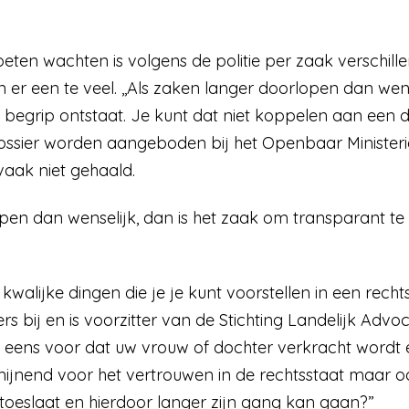
eten wachten is volgens de politie per zaak verschil
 er een te veel. ,,Als zaken langer doorlopen dan wen
ds begrip ontstaat. Je kunt dat niet koppelen aan een
ssier worden aangeboden bij het Openbaar Ministerie
vaak niet gehaald.
en dan wenselijk, dan is het zaak om transpa­rant te 
t kwalijke dingen die je je kunt voorstellen in een rech
fers bij en is voorzitter van de Stichting Landelijk A
ich eens voor dat uw vrouw of dochter verkracht wordt en
rmijnend voor het vertrouwen in de rechtsstaat maar o
 toeslaat en hierdoor langer zijn gang kan gaan?”