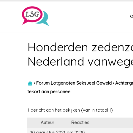
o
Honderden zedenzake
Nederland vanwege
›
Forum Lotgenoten Seksueel Geweld
›
Achtergr
tekort aan personeel
1 bericht aan het bekijken (van in totaal 1)
Auteur
Reacties
20 augustus 2021 om 21:20