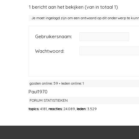
1 bericht aan het bekijken (van in totaal 1)
Je moet ingelogd zijn om een antwoord op dit onderwerp te kun
Gebruikersnaam:
Wachtwoord:
gasten online: 59 ▪︎ leden online: 1
Paul1970
FORUM STATISTIEKEN
topics:
4.181,
reacties:
24.089,
leden:
3.529