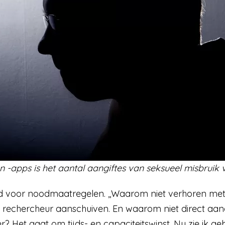
n -apps is het aantal aangiftes van seksueel misbruik
ijd voor noodmaatregelen. ,,Waarom niet verhoren me
rechercheur aanschuiven. En waarom niet direct aang
r? Het gaat om tijds- en capaciteitswinst. Nu zie ik 