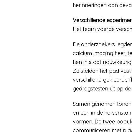
herinneringen aan geva
Verschillende experime
Het team voerde verschi
De onderzoekers legden 
calcium imaging heet, t
hen in staat nauwkeurig
Ze stelden het pad vas
verschillend gekleurde f
gedragstesten uit op d
Samen genomen tonen h
en een in de hersenstam
vormen. De twee popula
communiceren met plaat