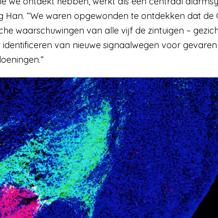
e we ontdekt hebben, werkt als een centraal alarmsys
Sung Han. “We waren opgewonden te ontdekken dat d
che waarschuwingen van alle vijf de zintuigen – gezic
t identificeren van nieuwe signaalwegen voor gevaren 
oeningen.”