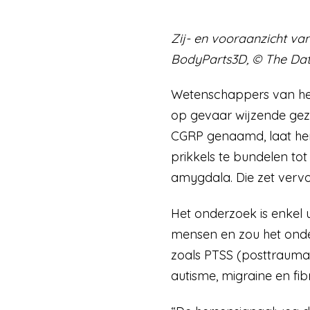
Zij- en vooraanzicht v
BodyParts3D, © The Data
Wetenschappers van het 
op gevaar wijzende gezi
CGRP genaamd, laat her
prikkels te bundelen to
amygdala. Die zet vervo
Het onderzoek is enkel
mensen en zou het onde
zoals PTSS (posttraumati
autisme, migraine en fi