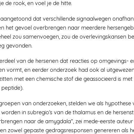
je de rook, en voel je de hitte.
 aangetoond dat verschillende signaalwegen onafhank
 en het gevoel overbrengen naar meerdere hersengebi
geheel zou samenvoegen, zou de overlevingskansen b
weg gevonden.
rdeel van de hersenen dat reacties op omgevings- en 
en vormt, en eerder onderzoek had ook al uitgewezen 
zitten met een chemische stof die geassocieerd is me
 peptide).
 groepen van onderzoeken, stelden we als hypothese 
worden in subregio’s van de thalamus en de hersenst
brengen naar de amygdala”, zei mede-eerste auteur Shi
nnen zowel gepaste gedragsresponsen genereren als