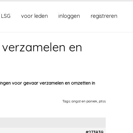
 LSG
voor leden
inloggen
registreren
 verzamelen en
ingen voor gevaar verzamelen en omzetten in
Tags:
angst en paniek
,
ptss
#273839