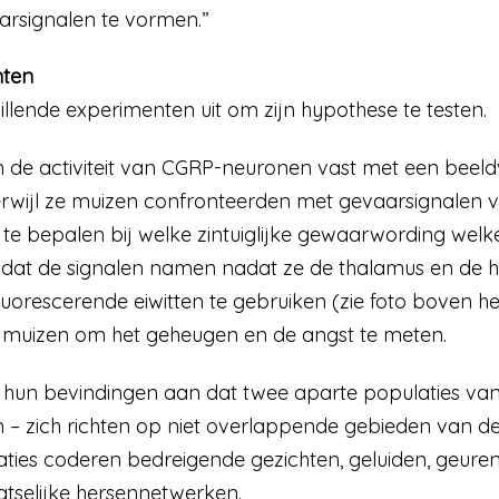
arsignalen te vormen.”
nten
llende experimenten uit om zijn hypothese te testen.
de activiteit van CGRP-neuronen vast met een beeldv
erwijl ze muizen confronteerden met gevaarsignalen va
 te bepalen bij welke zintuiglijke gewaarwording wel
t dat de signalen namen nadat ze de thalamus en de 
luorescerende eiwitten te gebruiken (zie foto boven h
e muizen om het geheugen en de angst te meten.
un bevindingen aan dat twee aparte populaties van
 – zich richten op niet overlappende gebieden van d
ties coderen bedreigende gezichten, geluiden, geure
selijke hersennetwerken.