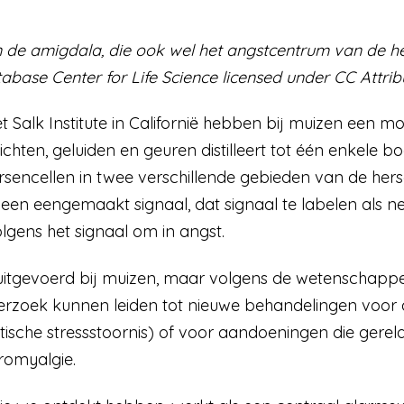
an de amigdala, die ook wel het angstcentrum van de
base Center for Life Science licensed under CC Attrib
Salk Institute in Californië hebben bij muizen een mo
chten, geluiden en geuren distilleert tot één enkele 
sencellen in twee verschillende gebieden van de her
t een eengemaakt signaal, dat signaal te labelen als n
lgens het signaal om in angst.
 uitgevoerd bij muizen, maar volgens de wetenschapp
rzoek kunnen leiden tot nieuwe behandelingen voor
sche stressstoornis) of voor aandoeningen die gerelate
bromyalgie.