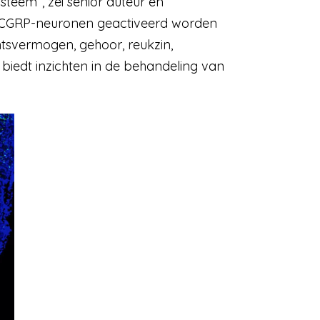
teem”, zei senior auteur en
e CGRP-neuronen geactiveerd worden
htsvermogen, gehoor, reukzin,
biedt inzichten in de behandeling van