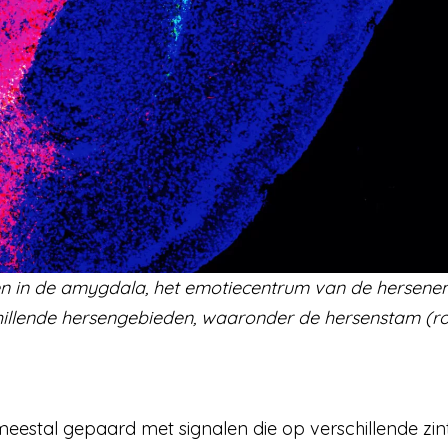
 in de amygdala, het emotiecentrum van de hersenen
hillende hersengebieden, waaronder de hersenstam (ro
estal gepaard met signalen die op verschillende zin