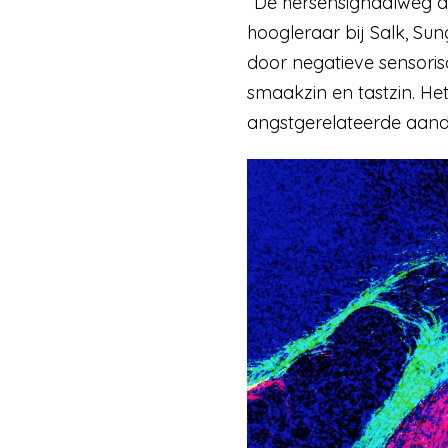
“De hersensignaalweg di
hoogleraar bij Salk, 
door negatieve sensoris
smaakzin en tastzin. He
angstgerelateerde aand