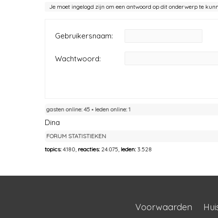
Je moet ingelogd zijn om een antwoord op dit onderwerp te kun
Gebruikersnaam:
Wachtwoord:
gasten online: 45 ▪︎ leden online: 1
Dina
FORUM STATISTIEKEN
topics:
4.180,
reacties:
24.075,
leden:
3.528
Voorwaarden
Hui