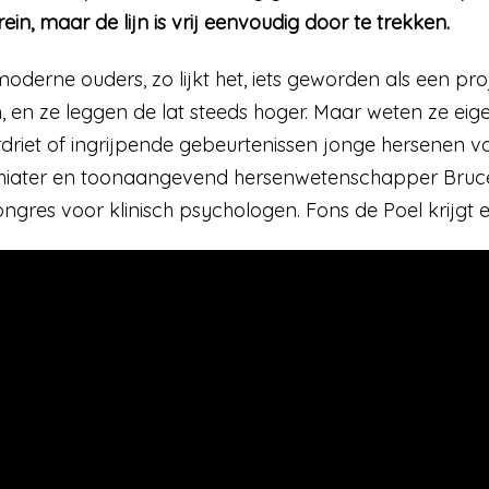
ein, maar de lijn is vrij eenvoudig door te trekken.
derne ouders, zo lijkt het, iets geworden als een pro
n, en ze leggen de lat steeds hoger. Maar weten ze eige
rdriet of ingrijpende gebeurtenissen jonge hersenen
hiater en toonaangevend hersenwetenschapper Bruce
ngres voor klinisch psychologen. Fons de Poel krijgt e