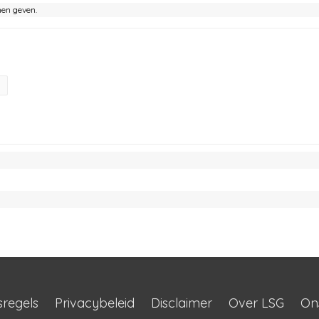
nen geven.
sregels
Privacybeleid
Disclaimer
Over LSG
On