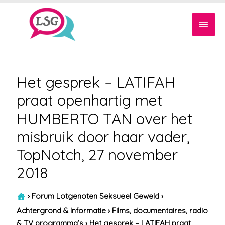
Hoof
Het gesprek – LATIFAH
praat openhartig met
HUMBERTO TAN over het
misbruik door haar vader,
TopNotch, 27 november
2018
›
Forum Lotgenoten Seksueel Geweld
›
Achtergrond & Informatie
›
Films, documentaires, radio
& TV programma’s
›
Het gesprek – LATIFAH praat