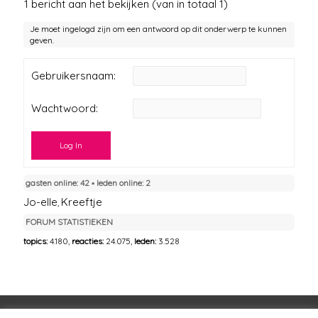
1 bericht aan het bekijken (van in totaal 1)
Je moet ingelogd zijn om een antwoord op dit onderwerp te kunnen
geven.
Gebruikersnaam:
Wachtwoord:
Log In
gasten online: 42 ▪︎ leden online: 2
Jo-elle
Kreeftje
,
FORUM STATISTIEKEN
topics:
4.180,
reacties:
24.075,
leden:
3.528