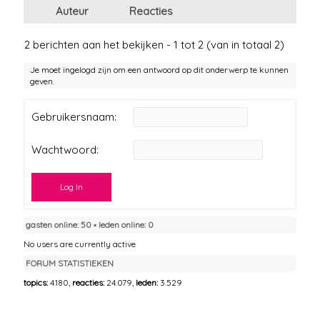
Auteur
Reacties
2 berichten aan het bekijken - 1 tot 2 (van in totaal 2)
Je moet ingelogd zijn om een antwoord op dit onderwerp te kunnen
geven.
Gebruikersnaam:
Wachtwoord:
Log In
gasten online: 50 ▪︎ leden online: 0
No users are currently active
FORUM STATISTIEKEN
topics:
4.180,
reacties:
24.079,
leden:
3.529