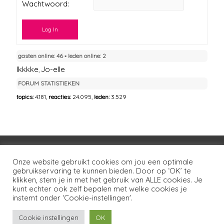
Wachtwoord:
Log In
gasten online: 46 ▪︎ leden online: 2
Ikkkke
Jo-elle
,
FORUM STATISTIEKEN
topics:
4.181,
reacties:
24.095,
leden:
3.529
Voorwaarden
Huisregels
Privacybeleid
Onze website gebruikt cookies om jou een optimale
Disclaimer
Over LSG
Ons netwerk
Contact
gebruikservaring te kunnen bieden. Door op ‘OK’ te
klikken, stem je in met het gebruik van ALLE cookies. Je
kunt echter ook zelf bepalen met welke cookies je
Copyright © 2026
Lotgenoten Seksueel Geweld
instemt onder ‘Cookie-instellingen'.
Cookie instellingen
OK