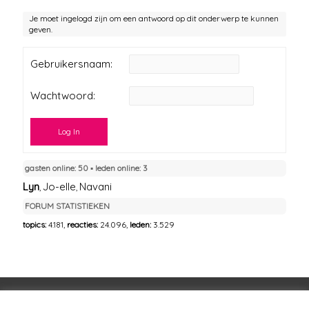
Je moet ingelogd zijn om een antwoord op dit onderwerp te kunnen
geven.
Gebruikersnaam:
Wachtwoord:
Log In
gasten online: 50 ▪︎ leden online: 3
Lyn
Jo-elle
Navani
,
,
FORUM STATISTIEKEN
topics:
4.181,
reacties:
24.096,
leden:
3.529
Voorwaarden
Huisregels
Privacybeleid