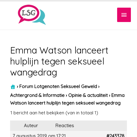
Hoof
Emma Watson lanceert
hulplijn tegen seksueel
wangedrag
›
Forum Lotgenoten Seksueel Geweld
›
Achtergrond & Informatie
›
Opinie & actualiteit
›
Emma
Watson lanceert hulplijn tegen seksueel wangedrag
1 bericht aan het bekijken (van in totaal 1)
Auteur
Reacties
7 augustus 2019 om 17:21
#243378