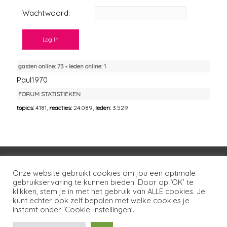
Wachtwoord:
Log In
gasten online: 73 ▪︎ leden online: 1
Paul1970
FORUM STATISTIEKEN
topics:
4.181,
reacties:
24.089,
leden:
3.529
Voorwaarden
Huisregels
Privacybeleid
Onze website gebruikt cookies om jou een optimale
gebruikservaring te kunnen bieden. Door op ‘OK’ te
Disclaimer
Over LSG
Ons netwerk
Contact
klikken, stem je in met het gebruik van ALLE cookies. Je
kunt echter ook zelf bepalen met welke cookies je
Copyright © 2026
Lotgenoten Seksueel Geweld
instemt onder ‘Cookie-instellingen'.