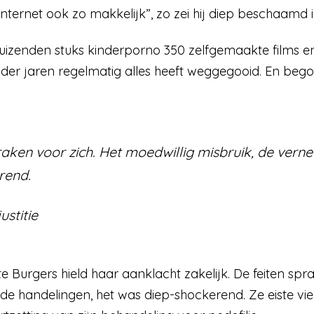
a internet ook zo makkelijk”, zo zei hij diep beschaamd
duizenden stuks kinderporno 350 zelfgemaakte films e
p der jaren regelmatig alles heeft weggegooid. En begon
raken voor zich. Het moedwillig misbruik, de verne
rend.
ustitie
rte Burgers hield haar aanklacht zakelijk. De feiten sp
de handelingen, het was diep-shockerend. Ze eiste vi