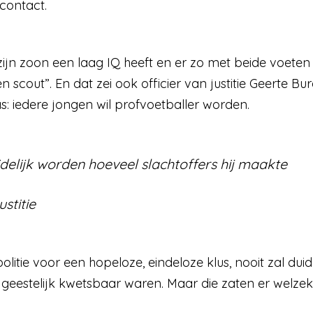
 contact.
ijn zoon een laag IQ heeft en er zo met beide voeten i
scout”. En dat zei ook officier van justitie Geerte B
 iedere jongen wil profvoetballer worden.
idelijk worden hoeveel slachtof­fers hij maakte
ustitie
litie voor een hopeloze, eindeloze klus, nooit zal duid
r geestelijk kwetsbaar waren. Maar die zaten er welzek