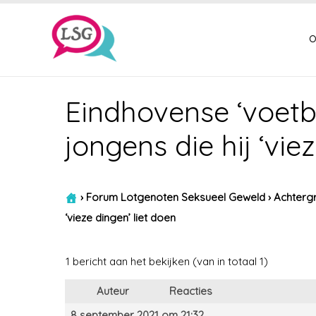
o
Eindhovense ‘voetba
jongens die hij ‘vie
›
Forum Lotgenoten Seksueel Geweld
›
Achtergr
‘vieze dingen’ liet doen
1 bericht aan het bekijken (van in totaal 1)
Auteur
Reacties
8 september 2021 om 21:32