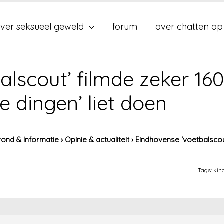
ver seksueel geweld
forum
over chatten op
lscout’ filmde zeker 16
ze dingen’ liet doen
ond & Informatie
›
Opinie & actualiteit
›
Eindhovense ‘voetbalscout
Tags:
kin