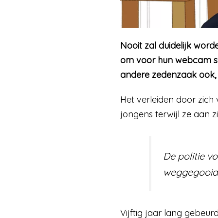
Nooit zal duidelijk word
om voor hun webcam seks
andere zedenzaak ook, zei
Het verleiden door zich 
jongens terwijl ze aan z
De politie v
weggegooid. 
Vijftig jaar lang gebeur