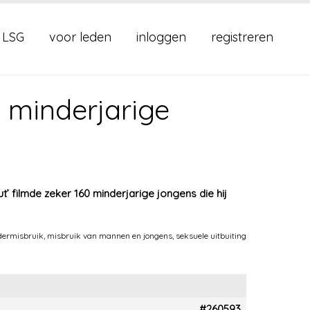
 LSG
voor leden
inloggen
registreren
0 minderjarige
’ filmde zeker 160 minderjarige jongens die hij
dermisbruik
,
misbruik van mannen en jongens
,
seksuele uitbuiting
#260593