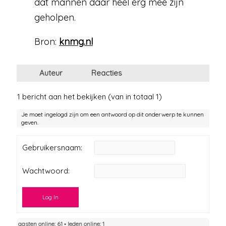
dat mannen daar heel erg mee zijn
geholpen.
Bron:
knmg.nl
Auteur
Reacties
1 bericht aan het bekijken (van in totaal 1)
Je moet ingelogd zijn om een antwoord op dit onderwerp te kunnen
geven.
Gebruikersnaam:
Wachtwoord:
Log In
gasten online: 61 ▪︎ leden online: 1