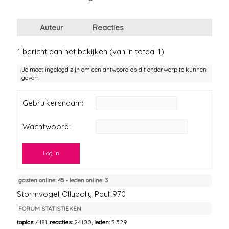
Auteur
Reacties
1 bericht aan het bekijken (van in totaal 1)
Je moet ingelogd zijn om een antwoord op dit onderwerp te kunnen
geven.
Gebruikersnaam:
Wachtwoord:
Log In
gasten online: 45 ▪︎ leden online: 3
Stormvogel
Ollybolly
Paul1970
,
,
FORUM STATISTIEKEN
topics:
4.181,
reacties:
24.100,
leden:
3.529