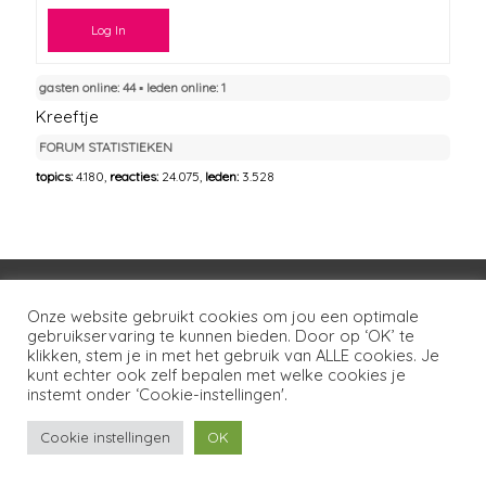
Log In
gasten online: 44 ▪︎ leden online: 1
Kreeftje
FORUM STATISTIEKEN
topics:
4.180,
reacties:
24.075,
leden:
3.528
Voorwaarden
Huisregels
Privacybeleid
Onze website gebruikt cookies om jou een optimale
gebruikservaring te kunnen bieden. Door op ‘OK’ te
Disclaimer
Over LSG
Ons netwerk
Contact
klikken, stem je in met het gebruik van ALLE cookies. Je
kunt echter ook zelf bepalen met welke cookies je
Copyright © 2026
Lotgenoten Seksueel Geweld
instemt onder ‘Cookie-instellingen'.
Cookie instellingen
OK