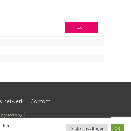
Log In
s netwerk
Contact
t het
Cookie instellingen
OK