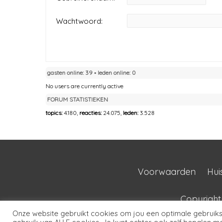
Wachtwoord:
gasten online: 39 ▪︎ leden online: 0
No users are currently active
FORUM STATISTIEKEN
topics:
4.180,
reacties:
24.075,
leden:
3.528
Voorwaarden
Hui
Copyrigh
Onze website gebruikt cookies om jou een optimale gebruikse