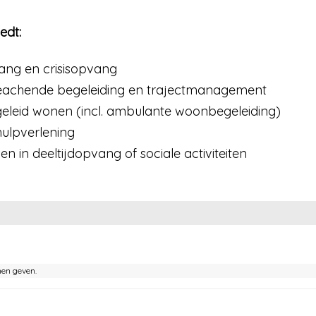
edt:
ng en crisisopvang
treachende begeleiding en trajectmanagement
eleid wonen (incl. ambulante woonbegeleiding)
hulpverlening
 in deeltijdopvang of sociale activiteiten
nen geven.