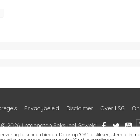
sregels
Privacybeleid
Disclaimer
Over LSG
On
t © 2026
Lotgenoten Seksueel Geweld
rvaring te kunnen bieden. Door op ‘OK’ te klikken, stem je in me