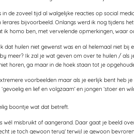
in de zoveel tijd al walgelijke reacties op social med
 lerares bijvoorbeeld. Onlangs werd ik nog tijdens h
dat ik homo ben, met vervelende opmerkingen, waar o
k dat huilen niet gewenst was en al helemaal niet bij 
y meer? Ik zal je wat geven om over te huilen / als j
t niet horen, ga maar in de hoek staan tot je opgehoud
extremere voorbeelden maar als je eerlijk bent heb j
‘gevoelig en lief en volgzaam’ en jongen ‘stoer en wild
lig boontje wat dat betreft.
 wél misbruikt of aangerand. Daar gaat je beeld over 
ht je toch gewoon terug’ terwijl je gewoon bevroren