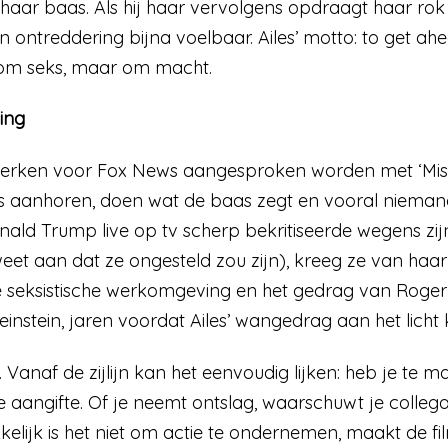
aar baas. Als hij haar vervolgens opdraagt haar rok
 ontreddering bijna voelbaar. Ailes’ motto: to get ahea
iet om seks, maar om macht.
ing
rken voor Fox News aangesproken worden met ‘Miss 
’s aanhoren, doen wat de baas zegt en vooral niema
nald Trump live op tv scherp bekritiseerde wegens zi
v weet aan dat ze ongesteld zou zijn), kreeg ze van ha
e seksistische werkomgeving en het gedrag van Roger 
Weinstein, jaren voordat Ailes’ wangedrag aan het lich
. Vanaf de zijlijn kan het eenvoudig lijken: heb je t
e aangifte. Of je neemt ontslag, waarschuwt je colle
jk is het niet om actie te ondernemen, maakt de film pij