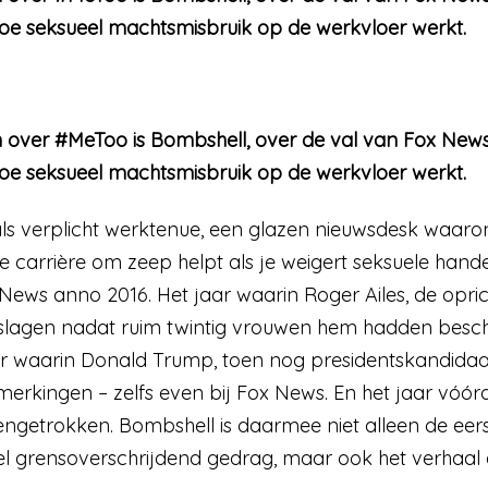
k hoe seksueel machtsmisbruik op de werkvloer werkt.
 over #MeToo is Bombshell, over de val van Fox News
k hoe seksueel machtsmisbruik op de werkvloer werkt.
 als verplicht werktenue, een glazen nieuwsdesk waaro
e carrière om zeep helpt als je weigert seksuele hand
News anno 2016. Het jaar waarin Roger Ailes, de opri
slagen nadat ruim twintig vrouwen hem hadden beschu
ar waarin Donald Trump, toen nog presidentskandidaa
merkingen – zelfs even bij Fox News. En het jaar vóó
ngetrokken. Bombshell is daarmee niet alleen de eer
l grensoverschrijdend gedrag, maar ook het verhaal 