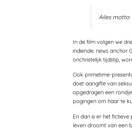
Ailes motto: 
In de film volgen we dri
indiende: news anchor 
onchristelijk tijdstip, 
Ook primetime-presenta
doet aangifte van seksue
opgedragen een rondje v
pogingen om haar te ku
En dan is er het fictiev
leven droomt van een b