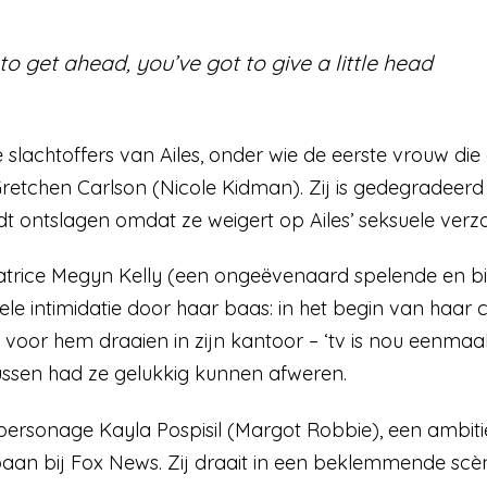
to get ahead, you’ve got to give a little head
e slachtoffers van Ailes, onder wie de eerste vrouw di
Gretchen Carlson (Nicole Kidman). Zij is gedegrade
wordt ontslagen omdat ze weigert op Ailes’ seksuele ve
trice Megyn Kelly (een ongeëvenaard spelende en bi
le intimidatie door haar baas: in het begin van haar c
oor hem draaien in zijn kantoor – ‘tv is nou eenmaal 
ssen had ze gelukkig kunnen afweren.
e personage Kayla Pospisil (Margot Robbie), een ambit
aan bij Fox News. Zij draait in een beklemmende sc