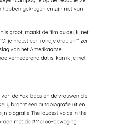
 Roger’-campagne op de redactie: ze
m hebben gekregen en zijn niet van
s groot, maakt de film duidelijk, net
, je moest een rondje draaien,'” zei
rslag van het Amerikaanse
hoe vernederend dat is, kan ik je niet
al van de Fox-baas en de vrouwen die
Kelly bracht een autobiografie uit en
jn biografie The loudest voice in the
worden met de #MeToo-beweging.