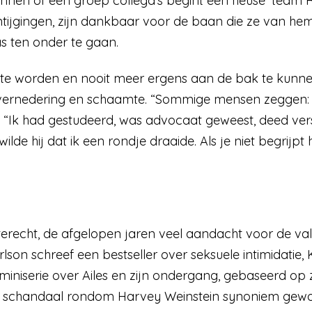
binnen of een groep collega’s begint een heuse ‘team
tijgingen, zijn dankbaar voor de baan die ze van he
 ten onder te gaan.
e worden en nooit meer ergens aan de bak te kunnen i
vernedering en schaamte. “Sommige mensen zeggen: ‘O
. “Ik had gestudeerd, was advocaat geweest, deed ve
lde hij dat ik een rondje draaide. Als je niet begrijpt 
 terecht, de afgelopen jaren veel aandacht voor de v
son schreef een bestseller over seksuele intimidatie, 
niserie over Ailes en zijn ondergang, gebaseerd op zi
het schandaal rondom Harvey Weinstein synoniem ge