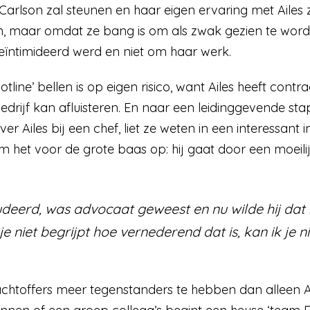
 Carlson zal steunen en haar eigen ervaring met Ailes 
an, maar omdat ze bang is om als zwak gezien te word
eïntimideerd werd en niet om haar werk.
line’ bellen is op eigen risico, want Ailes heeft contra
bedrijf kan afluisteren. En naar een leidinggevende sta
er Ailes bij een chef, liet ze weten in een interessant
 het voor de grote baas op: hij gaat door een moeili
udeerd, was advocaat geweest en nu wilde hij dat
je niet begrijpt hoe vernederend dat is, kan ik je n
achtoffers meer tegenstanders te hebben dan alleen A