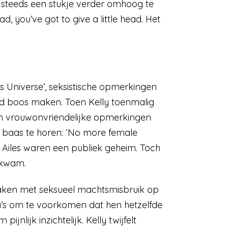
 steeds een stukje verder omhoog te
d, you’ve got to give a little head. Het
Universe’, seksistische opmerkingen
nd boos maken. Toen Kelly toenmalig
jn vrouwonvriendelijke opmerkingen
ar baas te horen: ‘No more female
Ailes waren een publiek geheim. Toch
t kwam.
e maken met seksueel machtsmisbruik op
ga’s om te voorkomen dat hen hetzelfde
nlijk inzichtelijk. Kelly twijfelt