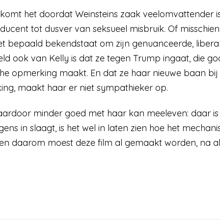
 komt het doordat Weinsteins zaak veelomvattender 
ducent tot dusver van seksueel misbruik. Of misschi
t bepaald bekendstaat om zijn genuanceerde, liberale 
ld ook van Kelly is dat ze tegen Trump ingaat, die good
ische opmerking maakt. En dat ze haar nieuwe baan b
ing, maakt haar er niet sympathieker op.
e daardoor minder goed met haar kan meeleven: daar 
ergens in slaagt, is het wel in laten zien hoe het mec
een daarom moest deze film al gemaakt worden, na al