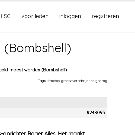
 LSG
voor leden
inloggen
registreren
 (Bombshell)
aakt moest worden (Bombshell)
Tags:
#metoo
,
grensoverschrijdend gedrag
#248093
-oprichter Roger Ailes. Het maakt