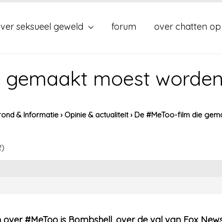
ver seksueel geweld
forum
over chatten op
e gemaakt moest worden
ond & Informatie
›
Opinie & actualiteit
›
De #MeToo-film die gem
2)
 over #MeToo is Bombshell, over de val van Fox News