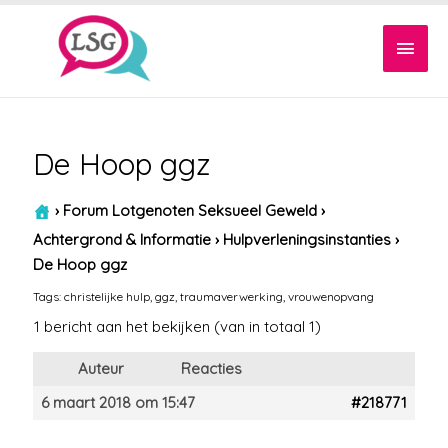
Hoof
De Hoop ggz
›
Forum Lotgenoten Seksueel Geweld
›
Achtergrond & Informatie
›
Hulpverleningsinstanties
›
De Hoop ggz
Tags:
christelijke hulp
,
ggz
,
traumaverwerking
,
vrouwenopvang
1 bericht aan het bekijken (van in totaal 1)
Auteur
Reacties
6 maart 2018 om 15:47
#218771