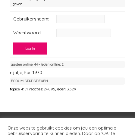
geven.
Gebruikersnaam:
Wachtwoord:
Log In
gasten online: 44 ▪︎ leden online: 2
nijntje
Paul1970
,
FORUM STATISTIEKEN
topics:
4.181,
reacties:
24.095,
leden:
3.529
Voorwaarden
Huisregels
Privacybeleid
Onze website gebruikt cookies om jou een optimale
gebruikservaring te kunnen bieden. Door op ‘OK’ te
Disclaimer
Over LSG
Ons netwerk
Contact