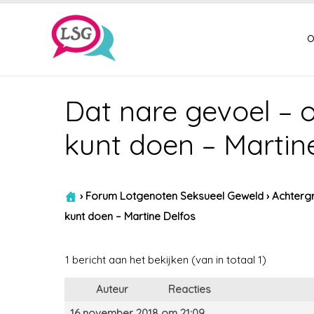
o
Dat nare gevoel – o
kunt doen – Martin
›
Forum Lotgenoten Seksueel Geweld
›
Achtergr
kunt doen – Martine Delfos
1 bericht aan het bekijken (van in totaal 1)
Auteur
Reacties
16 november 2018 om 21:09