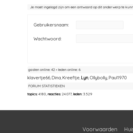
Je moet ingelogd zijn om een antwoord op dit onderwerp te kun
Gebruikersnaam:
Wachtwoord:
gasten online: 42 ▪︎ leden online: 6
klavertje66
Dina
Kreeftje
Lyn
Ollybolly
Paul1970
,
,
,
,
,
FORUM STATISTIEKEN
topics:
4.180,
reacties:
24.077,
leden:
3.529
Voorwaarden
Hui