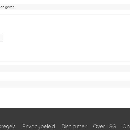
nen geven.
sregels
Privacybeleid
Disclaimer
Over LSG
On