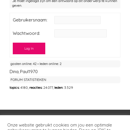
Je moet ingelogd zijn om een antwoord op dit onderwerp te kunnen
geven.
Gebruikersnaam:
Wachtwoord:
Log In
gasten online: 42 ▪︎ leden online: 2
Dina
Paul1970
,
FORUM STATISTIEKEN
topics:
4.180,
reacties:
24.077,
leden:
3.529
Voorwaarden
Huisregels
Privacybeleid
Onze website gebruikt cookies om jou een optimale