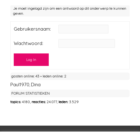
Je moet ingelogd zijn om een antwoord op dit onderwerp te kunnen
geven.
Gebruikersnaam:
Wachtwoord:
Log In
gasten online: 43 ▪︎ leden online: 2
Paul1970
Dina
,
FORUM STATISTIEKEN
topics:
4.180,
reacties:
24.077,
leden:
3.529
Voorwaarden
Huisregels
Privacybeleid