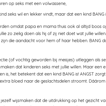
sturen op seks met een volwassene,
nd seks wil en lekker vindt, maar dat een kind BANG i
rden omdat papa en mama thuis ook al altijd boos op
llie zo zielig doen als hij of zij niet doet wat jullie will
 zijn die aandacht voor hem of haar hebben. BANG dat j
ectie (of vochtig geworden bij meisjes) uitleggen als se
ijsmaken dat kinderen seks met jullie willen. Maar een 
 is, het betekent dat een kind BANG is! ANGST zorgt
extra bloed naar de geslachtsdelen stroomt. Dáárom 
e jezelf wijsmaken dat de uitdrukking op het gezicht van