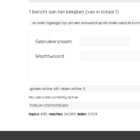
1 bericht aan het bekijken (van in totaal 1)
Je moet ingelogd zijn om een antwoord op dit onderwerp te kun
Gebruikersnaam:
Wachtwoord:
gasten online: 68 ▪︎ leden online: 0
No users are currently active
FORUM STATISTIEKEN
topics:
4.181,
reacties:
24.089,
leden:
3.529