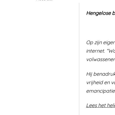
Hengelose b
Op zijn eige
internet. “W
volwassenen 
Hij benadruk
vrijheid en 
emancipatie
Lees het hele