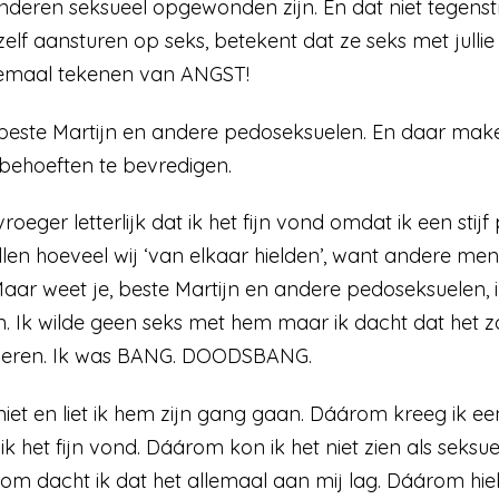
deren seksueel opgewonden zijn. En dat niet tegenstribb
lf aansturen op seks, betekent dat ze seks met jullie w
allemaal tekenen van ANGST!
beste Martijn en andere pedoseksuelen. En daar maken 
 behoeften te bevredigen.
roeger letterlijk dat ik het fijn vond omdat ik een stijf
len hoeveel wij ‘van elkaar hielden’, want andere me
r weet je, beste Martijn en andere pedoseksuelen, ik
ijn. Ik wilde geen seks met hem maar ik dacht dat het 
igeren. Ik was BANG. DOODSBANG.
iet en liet ik hem zijn gang gaan. Dáárom kreeg ik ee
 ik het fijn vond. Dáárom kon ik het niet zien als seksu
om dacht ik dat het allemaal aan mij lag. Dáárom hie