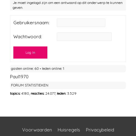
Je moet ingelogd zijn om een antwoord op dit onderwerp te kunnen
geven.
Gebruikersnaam:
Wachtwoord:
Log In
gasten online: 60 ▪︎ leden online: 1
Paul1970
FORUM STATISTIEKEN
topics:
4.180,
reacties:
24.077,
leden:
3.529
Voorwaarden
Huisregels
Privacybeleid