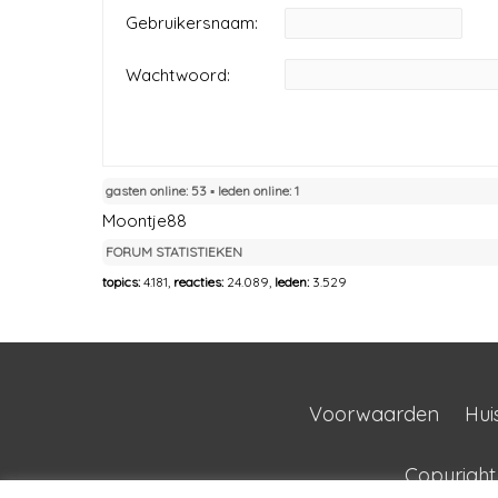
Gebruikersnaam:
Wachtwoord:
gasten online: 53 ▪︎ leden online: 1
Moontje88
FORUM STATISTIEKEN
topics:
4.181,
reacties:
24.089,
leden:
3.529
Voorwaarden
Hui
Copyrigh