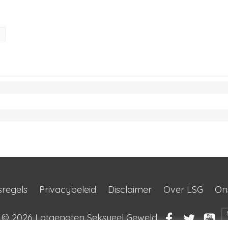
sregels
Privacybeleid
Disclaimer
Over LSG
On
t © 2026
Lotgenoten Seksueel Geweld