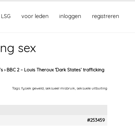
 LSG
voor leden
inloggen
registreren
ing sex
’s
›
BBC 2 – Louis Theroux ‘Dark States’ trafficking
Tags:
fysiek geweld
,
seksueel misbruik
,
seksuele uitbuiting
#253459