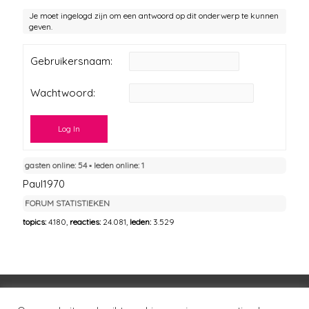
Je moet ingelogd zijn om een antwoord op dit onderwerp te kunnen
geven.
Gebruikersnaam:
Wachtwoord:
Log In
gasten online: 54 ▪︎ leden online: 1
Paul1970
FORUM STATISTIEKEN
topics:
4.180,
reacties:
24.081,
leden:
3.529
Voorwaarden
Huisregels
Privacybeleid