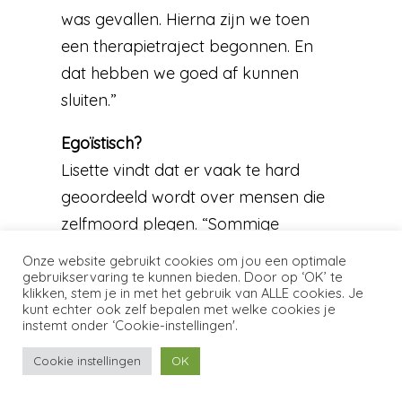
was gevallen. Hierna zijn we toen
een therapietraject begonnen. En
dat hebben we goed af kunnen
sluiten.”
Egoïstisch?
Lisette vindt dat er vaak te hard
geoordeeld wordt over mensen die
zelfmoord plegen. “Sommige
mensen noemen het ‘de meest
Onze website gebruikt cookies om jou een optimale
egoïstische daad’ en zeggen dat je
gebruikservaring te kunnen bieden. Door op ‘OK’ te
klikken, stem je in met het gebruik van ALLE cookies. Je
zoiets niet kunt maken. Maar ik denk
kunt echter ook zelf bepalen met welke cookies je
instemt onder ‘Cookie-instellingen'.
dat wij ons niet kunnen voorstellen
hoe het is om zo’n beslissing te
Cookie instellingen
OK
nemen en hoe diegene zich dan