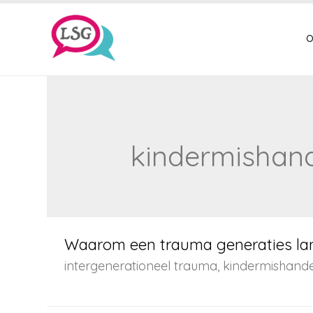
o
kindermishand
Waarom een trauma generaties la
intergenerationeel trauma
,
kindermishande