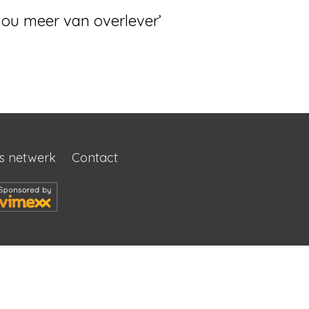
hou meer van overlever’
s netwerk
Contact