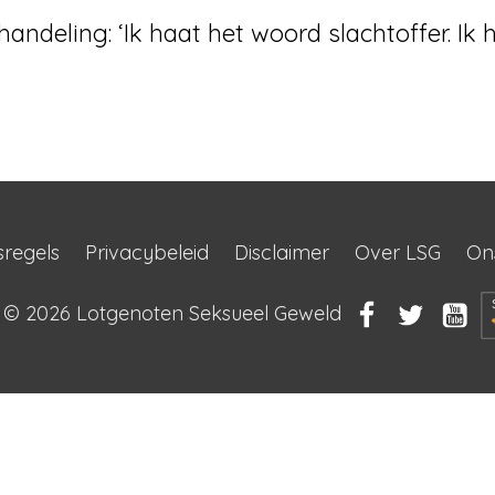
ndeling: ‘Ik haat het woord slachtoffer. Ik 
sregels
Privacybeleid
Disclaimer
Over LSG
On
t © 2026
Lotgenoten Seksueel Geweld