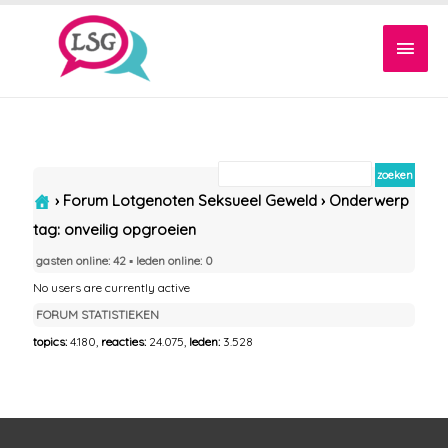
Hoof
›
Forum Lotgenoten Seksueel Geweld
›
Onderwerp
tag: onveilig opgroeien
gasten online: 42 ▪︎ leden online: 0
No users are currently active
FORUM STATISTIEKEN
topics:
4.180,
reacties:
24.075,
leden:
3.528