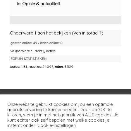
in:
Opinie & actualiteit
Onderwerp 1 aan het bekijken (van in totaal 1)
gasten online: 49 ▪︎ leden online: 0
No users are currently active
FORUM STATISTIEKEN
topics:
4.181,
reacties:
24.097,
leden:
3.529
Voorwaarden
Huisregels
Privacybeleid
Onze website gebruikt cookies om jou een optimale
gebruikservaring te kunnen bieden. Door op ‘OK’ te
Disclaimer
Over LSG
Ons netwerk
Contact
klikken, stem je in met het gebruik van ALLE cookies. Je
kunt echter ook zelf bepalen met welke cookies je
Copyright © 2026
Lotgenoten Seksueel Geweld
instemt onder ‘Cookie-instellingen'.