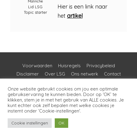
Malinche
Hier is een link naar
Lid LSG
Topic starter
het
artikel
Voorwaarden
Huisregels
Privacybeleid
Disclaimer
Over LSG
Ons netwerk
Contact
Copyright © 2026
Lotgenoten Seksueel Geweld
Onze website gebruikt cookies om jou een optimale
gebruikservaring te kunnen bieden. Door op ‘OK’ te
klikken, stem je in met het gebruik van ALLE cookies. Je
kunt echter ook zelf bepalen met welke cookies je
instemt onder ‘Cookie-instellingen'.
Cookie instellingen
OK