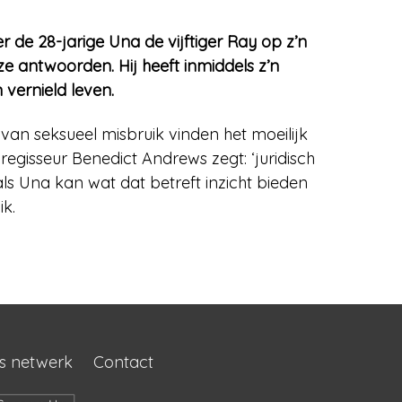
 de 28-jarige Una de vijftiger Ray op z’n
ze antwoorden. Hij heeft inmiddels z’n
 vernield leven.
s van seksueel misbruik vinden het moeilijk
egisseur Benedict Andrews zegt: ‘juridisch
als Una kan wat dat betreft inzicht bieden
k.
s netwerk
Contact