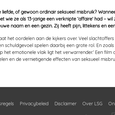
liefde, of gewoon ordinair seksueel misbruik? Wanneer
ie ze als 13-jarige een verknipte ‘affaire’ had – wil 
euwe naam en een gezin. Zij heeft pijn, littekens en een
laat het oordelen aan de kijkers over. Veel slachtoffer
 schuldgevoel spelen daarbij een grote rol. En zoals r
 het emotionele vlak ligt het verwarrender.’ Een film 
en en de vernietigende effecten van seksueel misbrui
sregels
Privacybeleid
Disclaimer
Over LSG
On