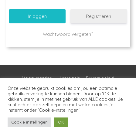
Registreren
Wachtwoord vergeten?
Voorwaarden
Huisregels
Privacybeleid
Disclaimer
Over LSG
Ons netwerk
Contact
Onze website gebruikt cookies om jou een optimale
gebruikservaring te kunnen bieden. Door op ‘OK’ te
klikken, stem je in met het gebruik van ALLE cookies. Je
Copyright © 2026
Lotgenoten Seksueel Geweld
kunt echter ook zelf bepalen met welke cookies je
instemt onder ‘Cookie-instellingen'.
Cookie instellingen
OK